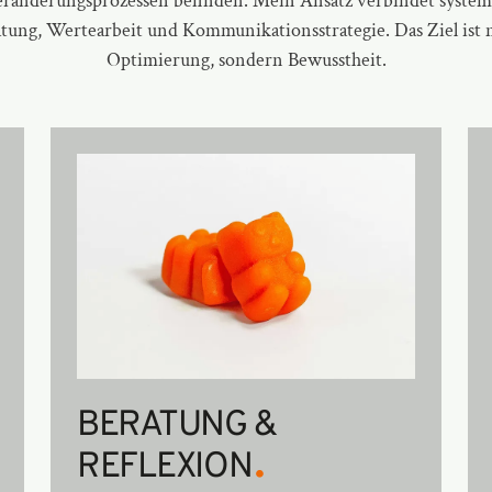
eränderungsprozessen befinden. Mein Ansatz verbindet
system
atung
,
Wertearbeit
und Kommunikationsstrategie. Das Ziel ist 
Optimierung, sondern Bewusstheit.
BERATUNG &
.
REFLEXION