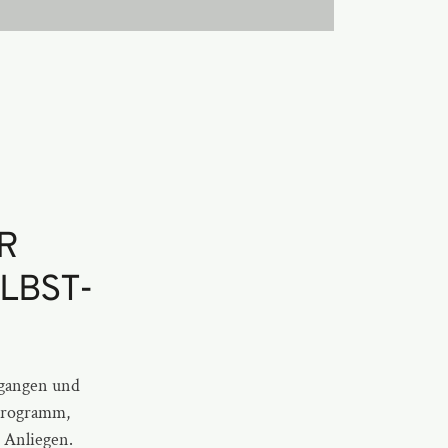
R
LBST­
rgangen und
-Programm,
 Anliegen.